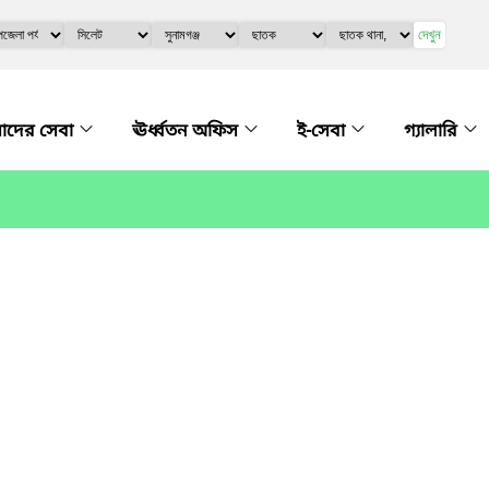
দেখুন
দের সেবা
ঊর্ধ্বতন অফিস
ই-সেবা
গ্যালারি