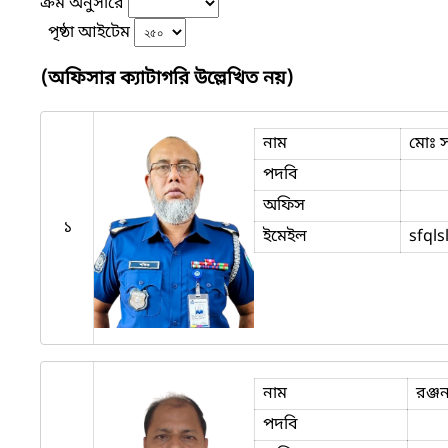
ক্রম অনুসারে
পৃষ্ঠা আইটেম
(অফিসার ক্যাটাগরি উল্লেখিত নয়)
নাম
মোঃ 
পদবি
অফিস
১
ইমেইল
sfql
নাম
রঞ্জ
পদবি