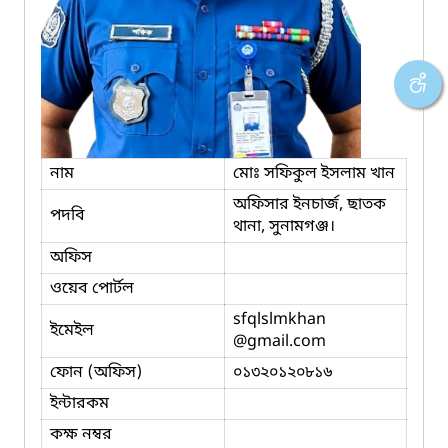
নাম
মোঃ সফিকুল ইসলাম খান
অফিসার ইনচার্জ, ছাতক
পদবি
থানা, সুনামগঞ্জ।
অফিস
ওয়েব পোর্টল
sfqlslmkhan
ইমেইল
@gmail.com
ফোন (অফিস)
০১৩২০১২০৮১৬
ইন্টারকম
কক্ষ নম্বর