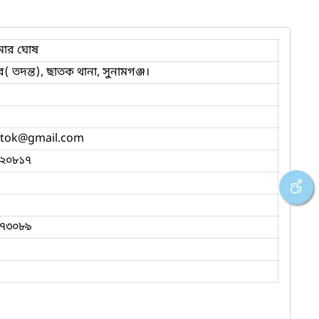
ুমার ঘোষ
টর( তদন্ত), ছাতক থানা, সুনামগঞ্জ।
tok
@gmail.com
২০৮১৭
৭৩০৮৯