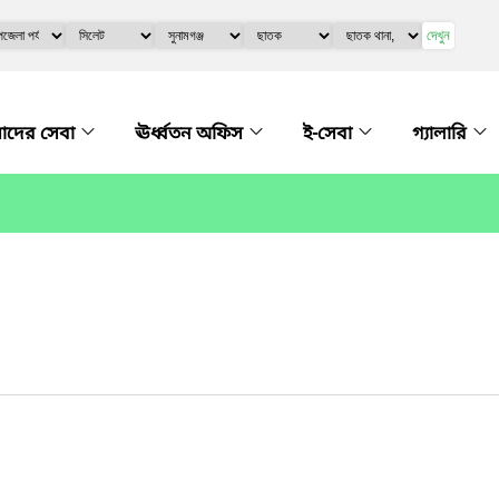
দেখুন
দের সেবা
ঊর্ধ্বতন অফিস
ই-সেবা
গ্যালারি