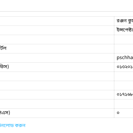
রঞ্জন ক
ইন্সপেক্
্টল
pschha
ফিস)
০১৩২০১
০১৭১৬৮
িসিএস)
০
াউনলোড করুন