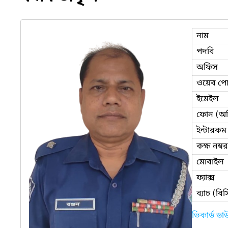
নাম
পদবি
অফিস
ওয়েব পোর
ইমেইল
ফোন (অ
ইন্টারকম
কক্ষ নম্বর
মোবাইল
ফ্যাক্স
ব্যাচ (ব
ভিকার্ড ড