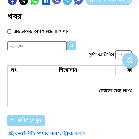
আপনার মতামত প্রদান করুন
খবর
এডভান্সড অপশনগুলো দেখান
পৃষ্ঠা আইটেম
নং
শিরোনাম
ফাইল
কোনো তথ্য পাওয়া য
আর্কাইভ দেখুন
এই কনটেন্টটি শেয়ার করতে ক্লিক করুন