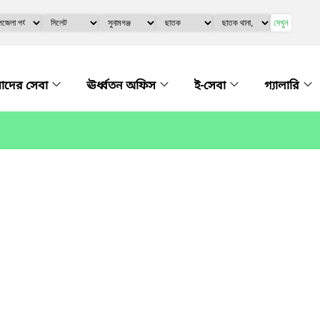
দেখুন
দের সেবা
ঊর্ধ্বতন অফিস
ই-সেবা
গ্যালারি