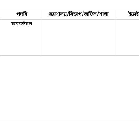
পদবি
মন্ত্রণালয়/বিভাগ/অফিস/শাখা
ইমে
কনস্টেবল