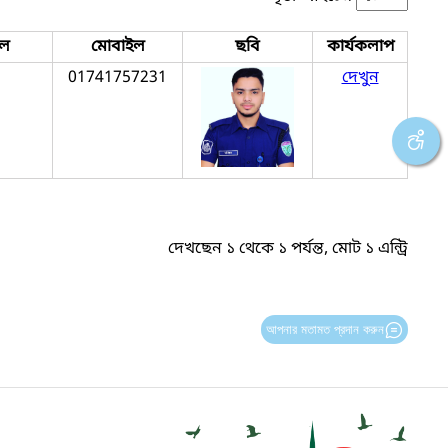
ইল
মোবাইল
ছবি
কার্যকলাপ
01741757231
দেখুন
দেখছেন ১ থেকে ১ পর্যন্ত, মোট ১ এন্ট্রি
আপনার মতামত প্রদান করুন