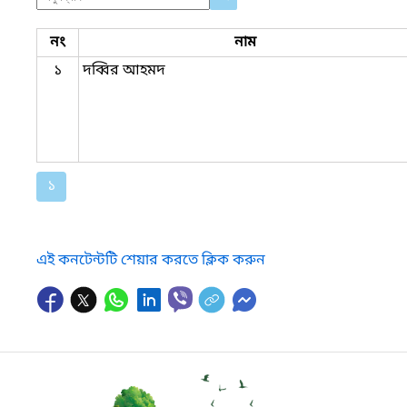
নং
নাম
১
দব্বির আহমদ
১
এই কনটেন্টটি শেয়ার করতে ক্লিক করুন