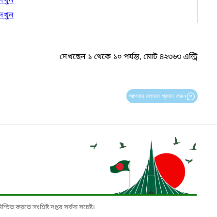
েখুন
েখুন
দেখছেন ১ থেকে ১০ পর্যন্ত, মোট ৪২৩৬৩ এন্ট্রি
আপনার মতামত প্রদান করুন
চিত করতে সংশ্লিষ্ট দপ্তর সর্বদা সচেষ্ট।