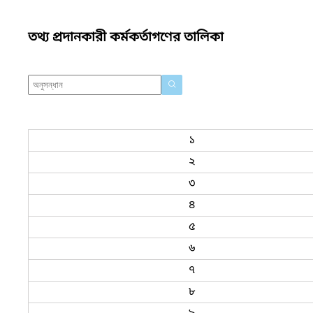
তথ্য প্রদানকারী কর্মকর্তাগণের তালিকা
১
২
৩
৪
৫
৬
৭
৮