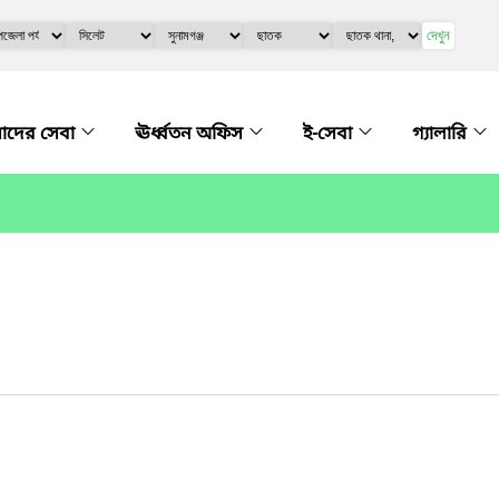
দেখুন
দের সেবা
ঊর্ধ্বতন অফিস
ই-সেবা
গ্যালারি