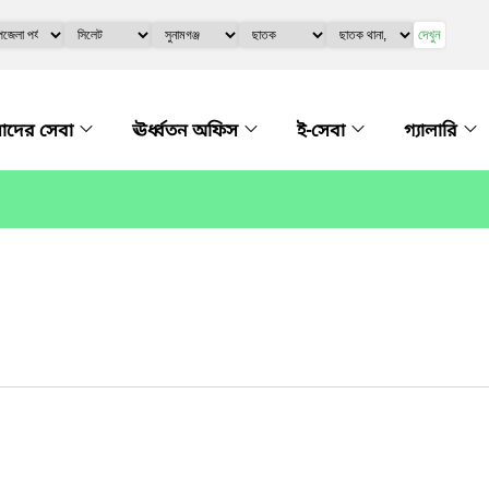
দেখুন
দের সেবা
ঊর্ধ্বতন অফিস
ই-সেবা
গ্যালারি